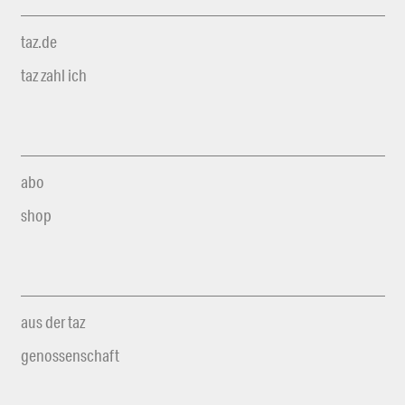
taz.de
taz zahl ich
abo
shop
aus der taz
genossenschaft