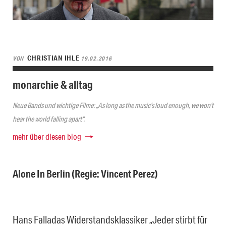
CHRISTIAN IHLE
VON
19.02.2016
monarchie & alltag
Neue Bands und wichtige Filme: „As long as the music’s loud enough, we won’t
hear the world falling apart“.
mehr über diesen blog
Alone In Berlin (Regie: Vincent Perez)
Hans Falladas Widerstandsklassiker „Jeder stirbt für