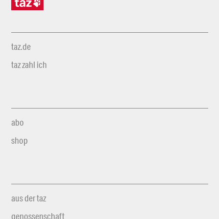
taz.de
taz zahl ich
abo
shop
aus der taz
genossenschaft