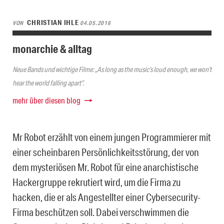
CHRISTIAN IHLE
VON
04.05.2016
monarchie & alltag
Neue Bands und wichtige Filme: „As long as the music’s loud enough, we won’t
hear the world falling apart“.
mehr über diesen blog
Mr Robot erzählt von einem jungen Programmierer mit
einer scheinbaren Persönlichkeitsstörung, der von
dem mysteriösen Mr. Robot für eine anarchistische
Hackergruppe rekrutiert wird, um die Firma zu
hacken, die er als Angestellter einer Cybersecurity-
Firma beschützen soll. Dabei verschwimmen die