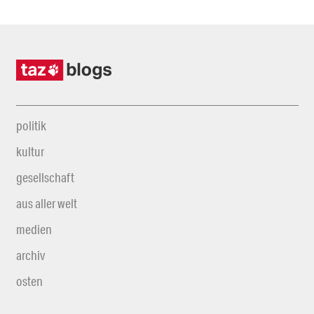
politik
kultur
gesellschaft
aus aller welt
medien
archiv
osten