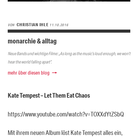
CHRISTIAN IHLE
VON
11.10.2016
monarchie & alltag
Neue Bands und wichtige Filme: „As long as the music’s loud enough, we won’t
hear the world falling apart“.
mehr über diesen blog
Kate Tempest – Let Them Eat Chaos
https://www.youtube.com/watch?v=TOXXdYtZSbQ
Mit ihrem neuen Album löst Kate Tempest alles ein,