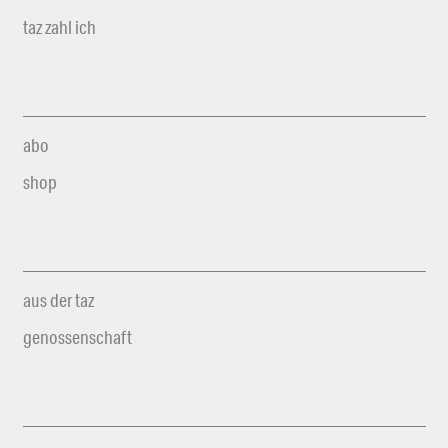
taz zahl ich
abo
shop
aus der taz
genossenschaft