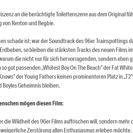
iszenz an die berüchtigte Toilettenszene aus dem Original füh
 von Renton und Begbie.
n schade ist: war der Soundtrack des 96er Trainspottings da
s Erdbeben, so bleiben die stärksten Tracks des neuen Films 
 warum die nicht nur für sich hervorragenden, sondern eben 
m so gut passenden „Whitest Boy On The Beach“ der Fat White
Knows“ der Young Fathers keinen prominenteren Platz in „T2
d Boyles Geheimnis bleiben.
Menschen mögen diesen Film:
 die Wildheit des 96er Films auffrischen will, sondern mehr d
nweigerliche Zerstörung allen Enthusiasmus erleben möchte.