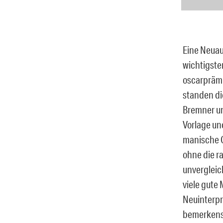
Eine Neuau
wichtigste
oscarprämi
standen di
Bremner un
Vorlage un
manische G
ohne die r
unvergleic
viele gute
Neuinterpr
bemerkensw