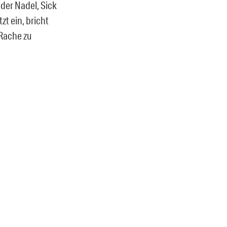
 der Nadel, Sick
zt ein, bricht
 Rache zu