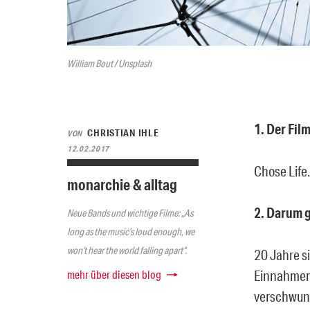
William Bout / Unsplash
1. Der Film
CHRISTIAN IHLE
VON
12.02.2017
Chose Life
monarchie & alltag
2. Darum g
Neue Bands und wichtige Filme: „As
long as the music’s loud enough, we
won’t hear the world falling apart“.
20 Jahre s
mehr über diesen blog
Einnahmen
verschwund