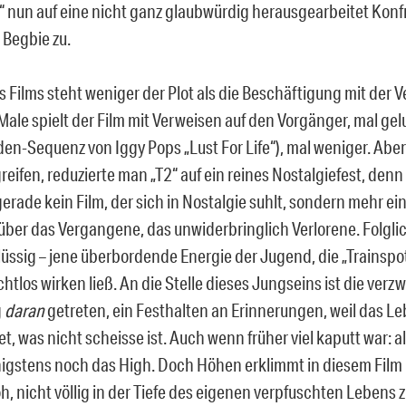
2“ nun auf eine nicht ganz glaubwürdig herausgearbeitet Konf
 Begbie zu.
s Films steht weniger der Plot als die Beschäftigung mit der 
Male spielt der Film mit Verweisen auf den Vorgänger, mal ge
en-Sequenz von Iggy Pops „Lust For Life“), mal weniger. Abe
greifen, reduzierte man „T2“ auf ein reines Nostalgiefest, denn
erade kein Film, der sich in Nostalgie suhlt, sondern mehr ei
 über das Vergangene, das unwiderbringlich Verlorene. Folglic
lüssig – jene überbordende Energie der Jugend, die „Trainspo
rchtlos wirken ließ. An die Stelle dieses Jungseins ist die verzw
g
daran
getreten, ein Festhalten an Erinnerungen, weil das L
et, was nicht scheisse ist. Auch wenn früher viel kaputt war: 
igstens noch das High. Doch Höhen erklimmt in diesem Film 
roh, nicht völlig in der Tiefe des eigenen verpfuschten Lebens 