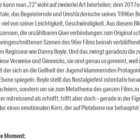
 kann man „T2“ wohl auf zweierlei Art beurteilen: dem 2017e
itale, das Begeisternde und Umstürzlerische seines 1996er B
 viel von seiner Leichtigkeit, Geschwindigkeit. Aus diesem Bl
szensen, die unzählbaren Querverbindungen zum Original schal
neingeschnittenen Szenen des 96er Films beinah verblüffend 
ten Regisseur wie Danny Boyle. Und das zwingt geradezu die z
l diese Verweise und Gimmicks, sie sind genau so gemeint, weil 
eit der sich an die Geilheit der Jugend klammernden Protagon
Ebene spiegeln. Boyle stellt das Nostalgiefest ostentativ hera
zu feiern, sondern um sie zum Metathema des ganzen Films zu
r mitreissend als erhofft, trifft aber doch – gerade in der Fi
er einen emotionalen Kern, der auf Plotebene nur behauptet 
ste Moment: