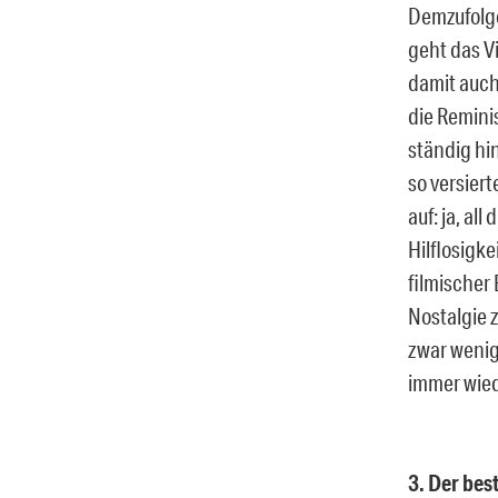
Demzufolge
geht das V
damit auch
die Remini
ständig hi
so versier
auf: ja, al
Hilflosigk
filmischer 
Nostalgie 
zwar wenige
immer wied
3. Der be