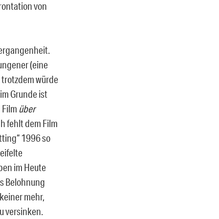
rontation von
Vergangenheit.
lungener (eine
r trotzdem würde
 im Grunde ist
n Film
über
h fehlt dem Film
tting“ 1996 so
eifelte
eben im Heute
als Belohnung
keiner mehr,
zu versinken.