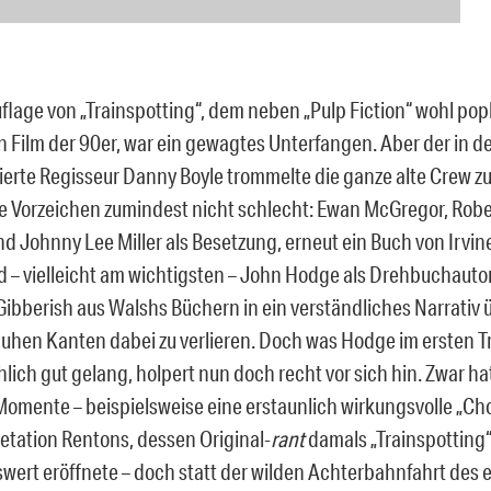
flage von „Trainspotting“, dem neben „Pulp Fiction“ wohl popk
n Film der 90er, war ein gewagtes Unterfangen. Aber der in d
erte Regisseur Danny Boyle trommelte die ganze alte Crew 
e Vorzeichen zumindest nicht schlecht: Ewan McGregor, Rober
d Johnny Lee Miller als Besetzung, erneut ein Buch von Irvin
d – vielleicht am wichtigsten – John Hodge als Drehbuchautor
ibberish aus Walshs Büchern in ein verständliches Narrativ ü
auhen Kanten dabei zu verlieren. Doch was Hodge im ersten T
hlich gut gelang, holpert nun doch recht vor sich hin. Zwar 
 Momente – beispielsweise eine erstaunlich wirkungsvolle „Cho
etation Rentons, dessen Original-
rant
damals „Trainspotting“
ert eröffnete – doch statt der wilden Achterbahnfahrt des e