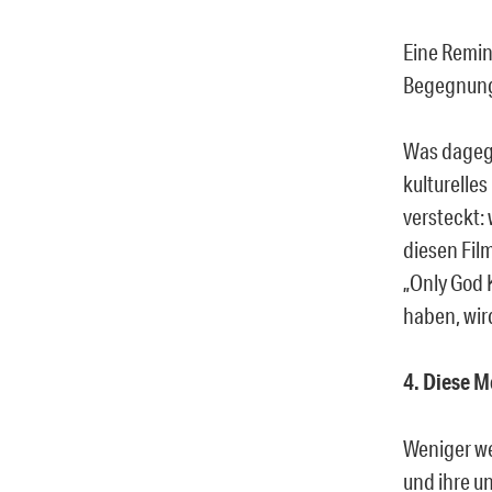
Eine Remin
Begegnung
Was dagege
kulturelle
versteckt:
diesen Fil
„Only God 
haben, wir
4. Diese 
Weniger wer
und ihre u