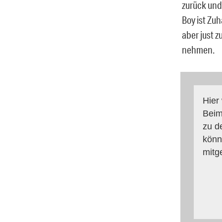
zurück und
Boy ist Zuh
aber just z
nehmen.
Hier
Beim
zu d
könn
mitg