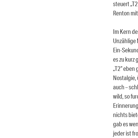
steuert „T
Renton mit
Im Kern de
Unzählige 
Ein-Sekund
es zu kurz 
„T2“ eben g
Nostalgie,
auch – sch
wild, so fu
Erinnerun
nichts biet
gab es wen
jeder ist f