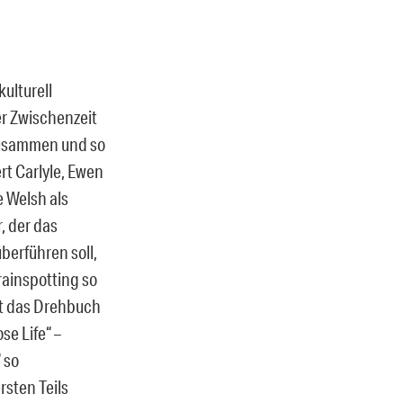
ulturell
er Zwischenzeit
zusammen und so
t Carlyle, Ewen
e Welsh als
, der das
berführen soll,
rainspotting so
hat das Drehbuch
se Life“ –
 so
rsten Teils