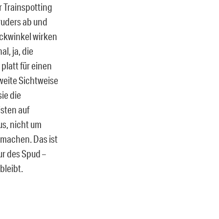
r Trainspotting
ruders ab und
ickwinkel wirken
, ja, die
platt für einen
weite Sichtweise
sie die
isten auf
us, nicht um
 machen. Das ist
gur des Spud –
bleibt.