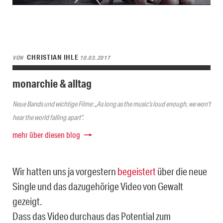
CHRISTIAN IHLE
VON
10.03.2017
monarchie & alltag
Neue Bands und wichtige Filme: „As long as the music’s loud enough, we won’t
hear the world falling apart“.
mehr über diesen blog
Wir hatten uns ja vorgestern
begeistert
über die neue
Single und das dazugehörige Video von Gewalt
gezeigt.
Dass das Video durchaus das Potential zum