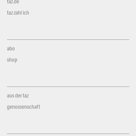
taz.de
taz zahl ich
abo
shop
aus der taz
genossenschaft