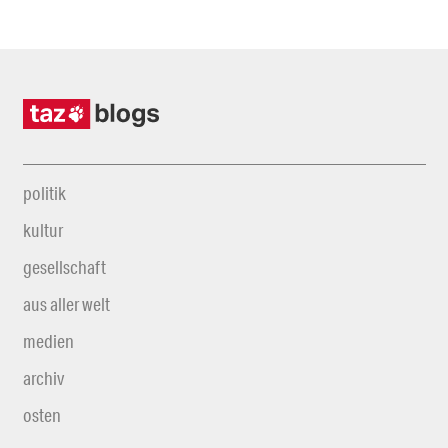
politik
kultur
gesellschaft
aus aller welt
medien
archiv
osten