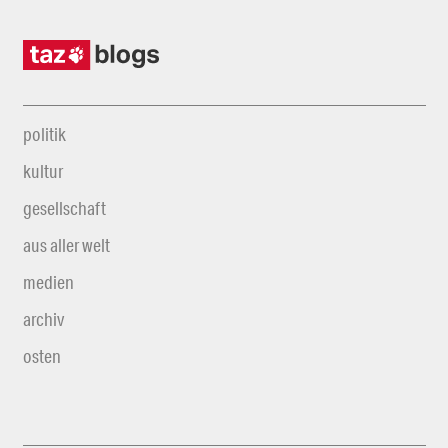
politik
kultur
gesellschaft
aus aller welt
medien
archiv
osten