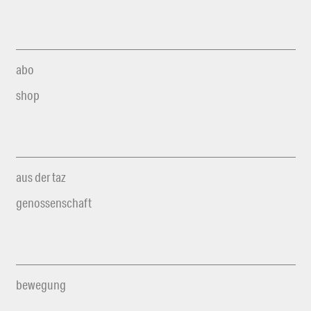
abo
shop
aus der taz
genossenschaft
bewegung