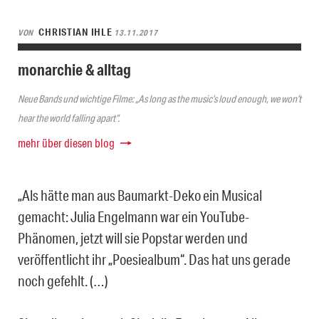
CHRISTIAN IHLE
VON
13.11.2017
monarchie & alltag
Neue Bands und wichtige Filme: „As long as the music’s loud enough, we won’t
hear the world falling apart“.
mehr über diesen blog
„Als hätte man aus Baumarkt-Deko ein Musical
gemacht: Julia Engelmann war ein YouTube-
Phänomen, jetzt will sie Popstar werden und
veröffentlicht ihr „Poesiealbum“. Das hat uns gerade
noch gefehlt. (…)