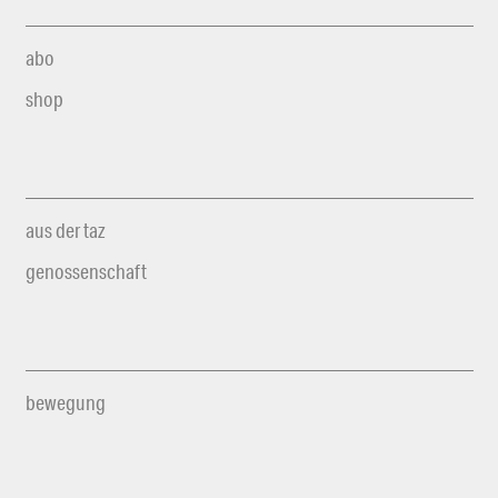
abo
shop
aus der taz
genossenschaft
bewegung