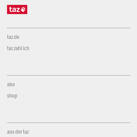
taz.de
taz zahl ich
abo
shop
aus der taz