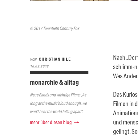
© 2017 Twentieth Century Fox
Nach „Der f
CHRISTIAN IHLE
VON
schlimm-ni
16.02.2018
Wes Anders
monarchie & alltag
Das Kurios
Neue Bands und wichtige Filme: „As
Filmen in d
long as the music’s loud enough, we
won’t hear the world falling apart“.
Animations
und mensch
mehr über diesen blog
gelingt. So