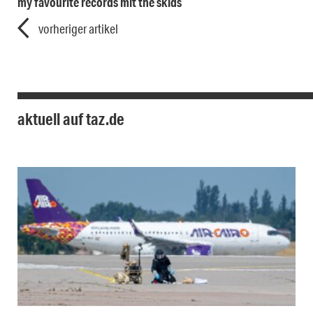
my favourite records mit the skids
vorheriger artikel
aktuell auf taz.de