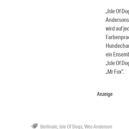
„Isle Of Do
Andersons 
wird auf je
Farbenprach
Hundechara
ein Ensemb
„Isle Of D
„Mr Fox“.
Anzeige
Berlinale
,
Isle Of Dogs
,
Wes Anderson