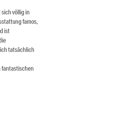
sich völlig in
sstattung famos,
d ist
die
ich tatsächlich
h fantastischen