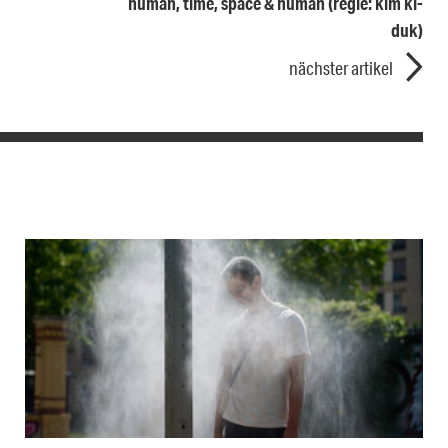
human, time, space & human (regie: kim ki-
duk)
nächster artikel