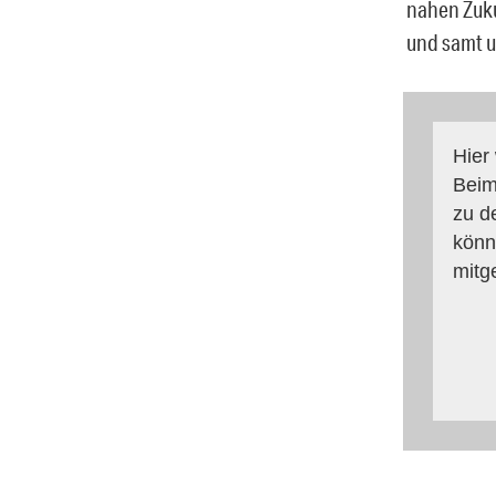
nahen Zuku
und samt u
Hier
Beim
zu d
könn
mitg