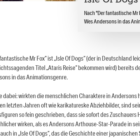
Isle Of Dogs
Nach "Der fantastische Mr F
Wes Andersons in das Ani
antastische Mr Fox“ ist „Isle Of Dogs“ (der in Deutschland lei
chtssagenden Titel „Ataris Reise“ bekommen wird) bereits de
ons in das Animationsgenre.
e dabei: wirkten die menschlichen Charaktere in Andersons hy
en letzten Jahren oft wie karikatureske Abziehbilder, sind se
figuren so fein geschrieben, dass sie sofort des Zuschauers
licher wirken, als es Andersons Arthouse-Star-Parade in se
 auch in „Isle Of Dogs“, das die Geschichte einer japanischen 