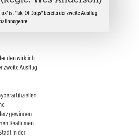
 (Regie: Wes Anderson)
ox" ist "Isle Of Dogs" bereits der zweite Ausflug
mationsgenre.
der den wirklich
r zweite Ausflug
perartifiziellen
ine
 Herz gewinnen
inen Realfilmen
Stadt in der