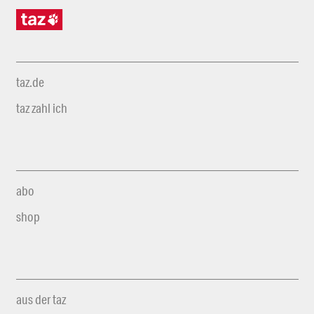
taz.de
taz zahl ich
abo
shop
aus der taz