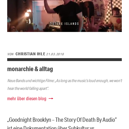
CHRISTIAN IHLE
VON
21.03.2018
monarchie & alltag
Neue Bands und wichtige Filme: „As long as the music’s loud enough, we won’t
hear the world falling apart“.
mehr über diesen blog
„Goodnight Brooklyn – The Story Of Death By Audio“
ist eine Dokumentation über Subkultur vs