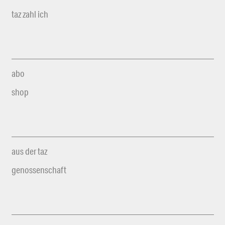
taz zahl ich
abo
shop
aus der taz
genossenschaft