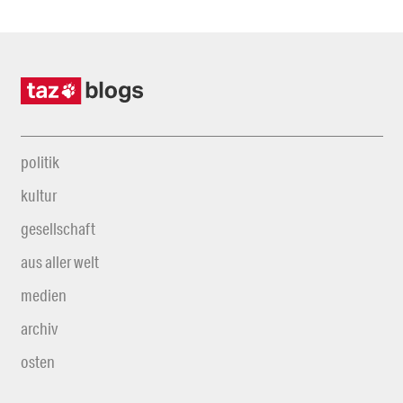
politik
kultur
gesellschaft
aus aller welt
medien
archiv
osten