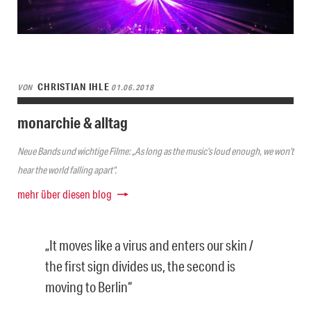
CHRISTIAN IHLE
VON
01.06.2018
monarchie & alltag
Neue Bands und wichtige Filme: „As long as the music’s loud enough, we won’t
hear the world falling apart“.
mehr über diesen blog
„It moves like a virus and enters our skin /
the first sign divides us, the second is
moving to Berlin“