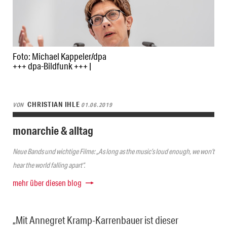
Foto: Michael Kappeler/dpa
+++ dpa-Bildfunk +++ |
CHRISTIAN IHLE
VON
01.06.2019
monarchie & alltag
Neue Bands und wichtige Filme: „As long as the music’s loud enough, we won’t
hear the world falling apart“.
mehr über diesen blog
„Mit Annegret Kramp-Karrenbauer ist dieser