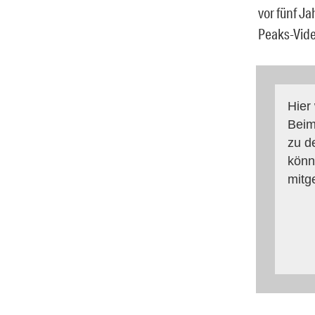
vor fünf J
Peaks-Vide
Hier
Beim
zu d
könn
mitg