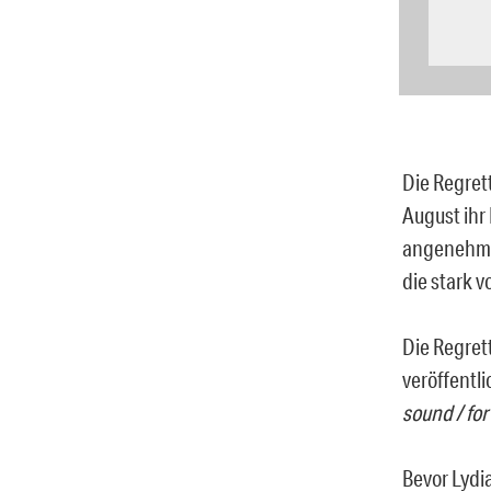
Die Regret
August ihr
angenehmst
die stark v
Die Regret
veröffentl
sound / for
Bevor Lydia