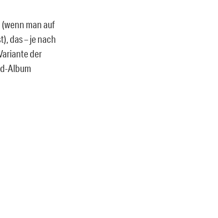
m (wenn man auf
), das – je nach
Variante der
und-Album