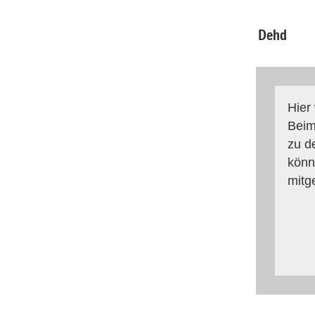
Dehd
Hier
Beim
zu d
könn
mitg