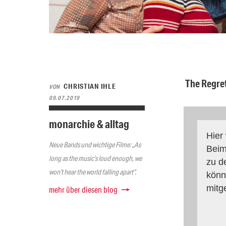
The Regre
CHRISTIAN IHLE
VON
09.07.2019
monarchie & alltag
Hier
Neue Bands und wichtige Filme: „As
Beim
long as the music’s loud enough, we
zu d
won’t hear the world falling apart“.
könn
mitg
mehr über diesen blog