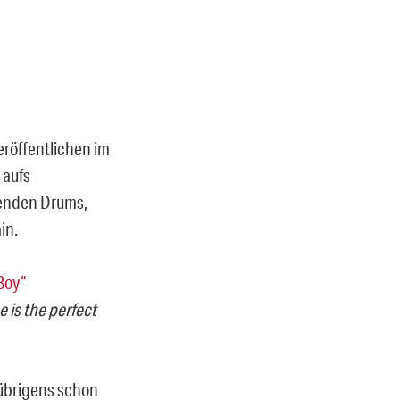
eröffentlichen im
 aufs
kenden Drums,
in.
Boy“
e is the perfect
 übrigens schon