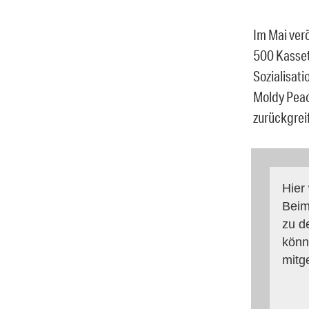
Im Mai ver
500 Kasset
Sozialisat
Moldy Peac
zurückgreif
Hier
Beim
zu d
könn
mitg