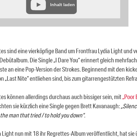
Inhalt laden
tes sind eine vierköpfige Band um Frontfrau Lydia Light und v
 Debütalbum. Die Single „I Dare You“ erinnert gleich mehrfach
e an eine Pop-Version der Strokes. Beginnend mit den kic
on „Last Nite“ entliehen sind, bis zum gitarrengestützten Refra
tes können allerdings durchaus auch bissiger sein, mit
„Poor 
ichten sie kürzlich eine Single gegen Brett Kavanaugh:
„Silenc
 the man that tried / to hold you down“
.
 Light nun mit 18 ihr Regrettes-Album veröffentlicht, hat sie