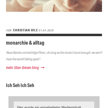
CHRISTIAN IHLE
VON
01.04.2020
monarchie & alltag
Neue Bands und wichtige Filme: „As long as the music’s loud enough, we won’t
hear the world falling apart“.
mehr über diesen blog
Ich Seh Ich Seh
Hier wurde ein eingebetteter Medieninhalt