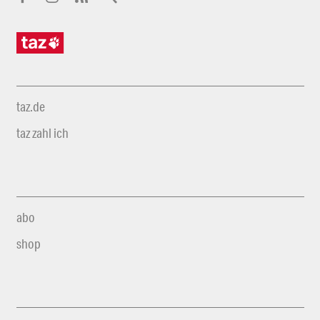
taz.de
taz zahl ich
abo
shop