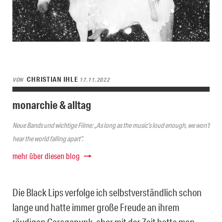
CHRISTIAN IHLE
VON
17.11.2022
monarchie & alltag
Neue Bands und wichtige Filme: „As long as the music’s loud enough, we won’t
hear the world falling apart“.
mehr über diesen blog
Die Black Lips verfolge ich selbstverständlich schon
lange und hatte immer große Freude an ihrem