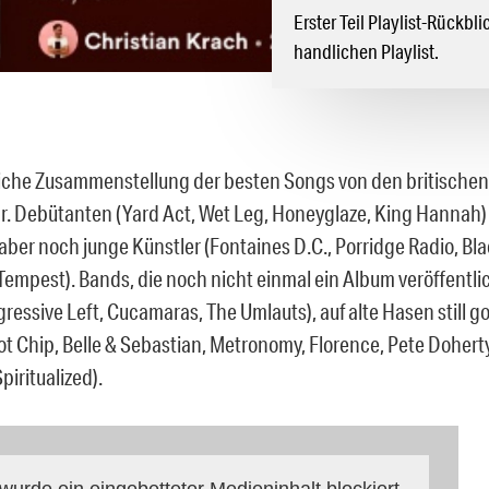
Erster Teil Playlist-Rückbl
handlichen Playlist.
iche Zusammenstellung der besten Songs von den britischen
hr. Debütanten (Yard Act, Wet Leg, Honeyglaze, King Hannah) 
, aber noch junge Künstler (Fontaines D.C., Porridge Radio, B
Tempest). Bands, die noch nicht einmal ein Album veröffentl
ressive Left, Cucamaras, The Umlauts), auf alte Hasen still g
Hot Chip, Belle & Sebastian, Metronomy, Florence, Pete Doherty
iritualized).
 wurde ein eingebetteter Medieninhalt blockiert.