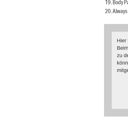
19. Body P
20. Always
Hier
Beim
zu d
könn
mitg