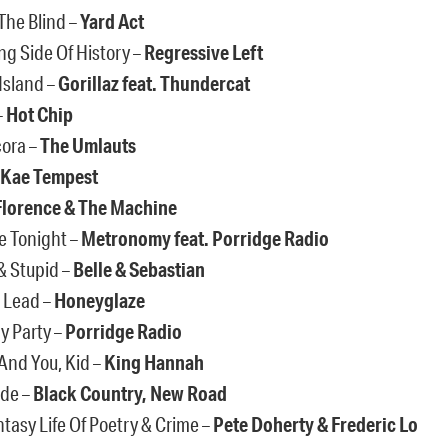
The Blind –
Yard Act
ng Side Of History –
Regressive Left
Island –
Gorillaz feat. Thundercat
–
Hot Chip
cora –
The Umlauts
Kae Tempest
Florence & The Machine
e Tonight –
Metronomy feat. Porridge Radio
& Stupid –
Belle & Sebastian
 Lead –
Honeyglaze
y Party –
Porridge Radio
 And You, Kid –
King Hannah
rde –
Black Country, New Road
tasy Life Of Poetry & Crime –
Pete Doherty & Frederic Lo