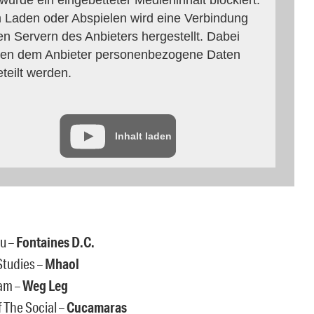
 Laden oder Abspielen wird eine Verbindung
en Servern des Anbieters hergestellt. Dabei
en dem Anbieter personenbezogene Daten
eteilt werden.
Inhalt laden
ou –
Fontaines D.C.
Studies –
Mhaol
am –
Weg Leg
 The Social –
Cucamaras