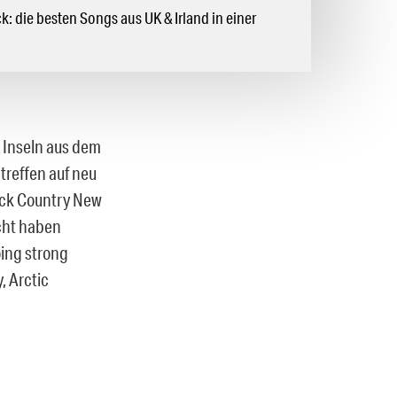
ick: die besten Songs aus UK & Irland in einer
 Inseln aus dem
treffen auf neu
lack Country New
icht haben
oing strong
, Arctic