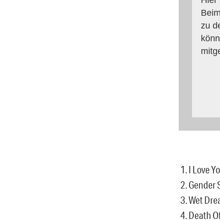
Beim
zu d
könn
mitg
1. I Love Y
2. Gender 
3. Wet Dre
4. Death Of