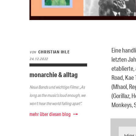
Eine handl
CHRISTIAN IHLE
VON
letzten Ja
24.12.2022
etablierte
monarchie & alltag
Road, Kae 
(Mhaol, Reg
Neue Bands und wichtige Filme: „As
(Gorillaz, 
long as the music’s loud enough, we
won’t hear the world falling apart“.
Monkeys, Sp
mehr über diesen blog
Hier