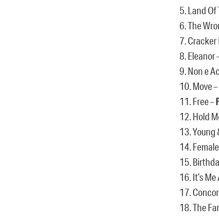
5. Land Of 
6. The Wro
7. Cracker 
8. Eleanor 
9. Non e A
10. Move –
11. Free –
12. Hold M
13. Young 
14. Female
15. Birthda
16. It’s Me
17. Conco
18. The Fan