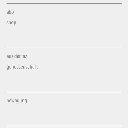
abo
shop
aus der taz
genossenschaft
bewegung