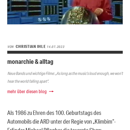
CHRISTIAN IHLE
VON
14.07.2023
monarchie & alltag
Neue Bands und wichtige Filme: „As long as the music’s loud enough, we won’t
hear the world falling apart“.
mehr über diesen blog
Als 1986 zu Ehren des 100. Geburtstags des
Automobils die ARD unter der Regie von „Klimbim“-