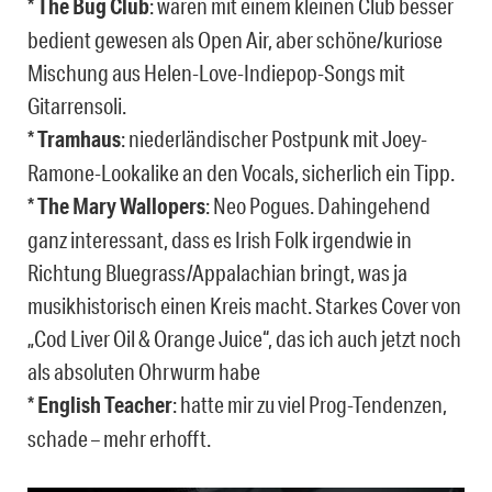
*
The Bug Club
: wären mit einem kleinen Club besser
bedient gewesen als Open Air, aber schöne/kuriose
Mischung aus Helen-Love-Indiepop-Songs mit
Gitarrensoli.
*
Tramhaus
: niederländischer Postpunk mit Joey-
Ramone-Lookalike an den Vocals, sicherlich ein Tipp.
*
The Mary Wallopers
: Neo Pogues. Dahingehend
ganz interessant, dass es Irish Folk irgendwie in
Richtung Bluegrass/Appalachian bringt, was ja
musikhistorisch einen Kreis macht. Starkes Cover von
„Cod Liver Oil & Orange Juice“, das ich auch jetzt noch
als absoluten Ohrwurm habe
*
English Teacher
: hatte mir zu viel Prog-Tendenzen,
schade – mehr erhofft.