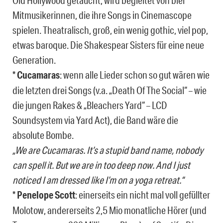
Old Hollywood getaucht, wird begleitet von bier
Mitmusikerinnen, die ihre Songs in Cinemascope
spielen. Theatralisch, groß, ein wenig gothic, viel pop,
etwas baroque. Die Shakespear Sisters für eine neue
Generation.
*
Cucamaras
: wenn alle Lieder schon so gut wären wie
die letzten drei Songs (v.a. „Death Of The Social“ – wie
die jungen Rakes & „Bleachers Yard“ – LCD
Soundsystem via Yard Act), die Band wäre die
absolute Bombe.
„We are Cucamaras. It’s a stupid band name, nobody
can spell it. But we are in too deep now. And I just
noticed I am dressed like I’m on a yoga retreat.“
*
Penelope Scott
: einerseits ein nicht mal voll gefüllter
Molotow, andererseits 2,5 Mio monatliche Hörer (und