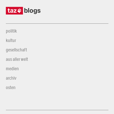
politik
kultur
gesellschaft
aus aller welt
medien
archiv
osten