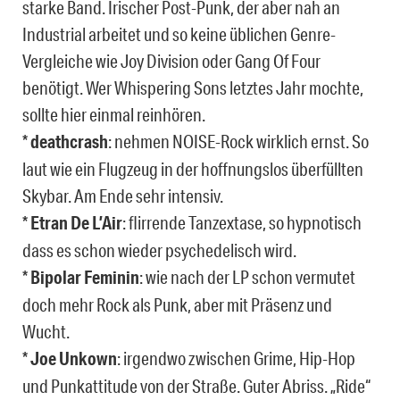
starke Band. Irischer Post-Punk, der aber nah an
Industrial arbeitet und so keine üblichen Genre-
Vergleiche wie Joy Division oder Gang Of Four
benötigt. Wer Whispering Sons letztes Jahr mochte,
sollte hier einmal reinhören.
*
deathcrash
: nehmen NOISE-Rock wirklich ernst. So
laut wie ein Flugzeug in der hoffnungslos überfüllten
Skybar. Am Ende sehr intensiv.
*
Etran De L’Air
: flirrende Tanzextase, so hypnotisch
dass es schon wieder psychedelisch wird.
*
Bipolar Feminin
: wie nach der LP schon vermutet
doch mehr Rock als Punk, aber mit Präsenz und
Wucht.
*
Joe Unkown
: irgendwo zwischen Grime, Hip-Hop
und Punkattitude von der Straße. Guter Abriss. „Ride“