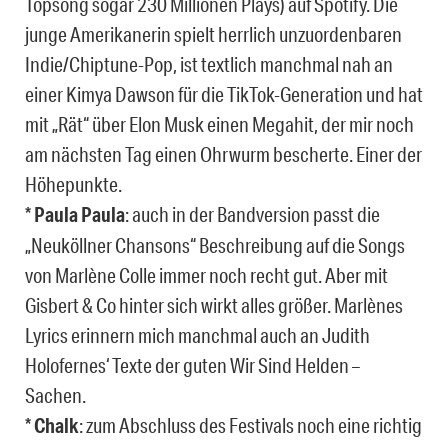
Topsong sogar 230 Millionen Plays) auf Spotify. Die
junge Amerikanerin spielt herrlich unzuordenbaren
Indie/Chiptune-Pop, ist textlich manchmal nah an
einer Kimya Dawson für die TikTok-Generation und hat
mit „Rät“ über Elon Musk einen Megahit, der mir noch
am nächsten Tag einen Ohrwurm bescherte. Einer der
Höhepunkte.
*
Paula Paula
: auch in der Bandversion passt die
„Neuköllner Chansons“ Beschreibung auf die Songs
von Marlène Colle immer noch recht gut. Aber mit
Gisbert & Co hinter sich wirkt alles größer. Marlènes
Lyrics erinnern mich manchmal auch an Judith
Holofernes‘ Texte der guten Wir Sind Helden –
Sachen.
*
Chalk
: zum Abschluss des Festivals noch eine richtig