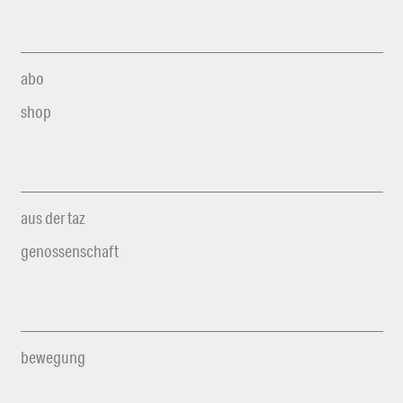
abo
shop
aus der taz
genossenschaft
bewegung