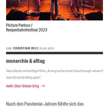
Picture Parlour /
Reeperbahnfestival 2023
CHRISTIAN IHLE
VON
26.09.2023
monarchie & alltag
Neue Bands und wichtige Filme: „As long as the music’s loud enough, we won’t
hear the world falling apart“.
mehr über diesen blog
Nach den Pandemie-Jahren fühlte sich das