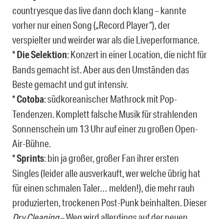
countryesque das live dann doch klang – kannte
vorher nur einen Song („Record Player“), der
verspielter und weirder war als die Liveperformance.
*
Die Selektion
: Konzert in einer Location, die nicht für
Bands gemacht ist. Aber aus den Umständen das
Beste gemacht und gut intensiv.
*
Cotoba
: südkoreanischer Mathrock mit Pop-
Tendenzen. Komplett falsche Musik für strahlenden
Sonnenschein um 13 Uhr auf einer zu großen Open-
Air-Bühne.
*
Sprints
: bin ja großer, großer Fan ihrer ersten
Singles (leider alle ausverkauft, wer welche übrig hat
für einen schmalen Taler… melden!), die mehr rauh
produzierten, trockenen Post-Punk beinhalten. Dieser
Dry Cleaning
– Weg wird allerdings auf der neuen