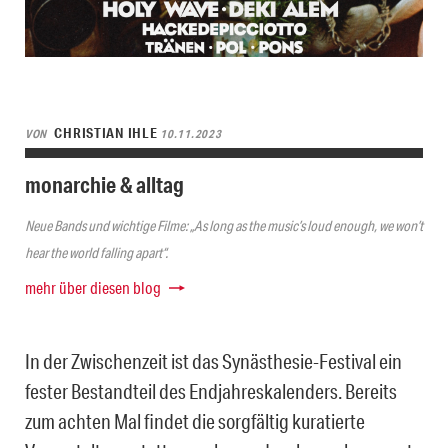
CHRISTIAN IHLE
VON
10.11.2023
monarchie & alltag
Neue Bands und wichtige Filme: „As long as the music’s loud enough, we won’t
hear the world falling apart“.
mehr über diesen blog
In der Zwischenzeit ist das Synästhesie-Festival ein
fester Bestandteil des Endjahreskalenders. Bereits
zum achten Mal findet die sorgfältig kuratierte