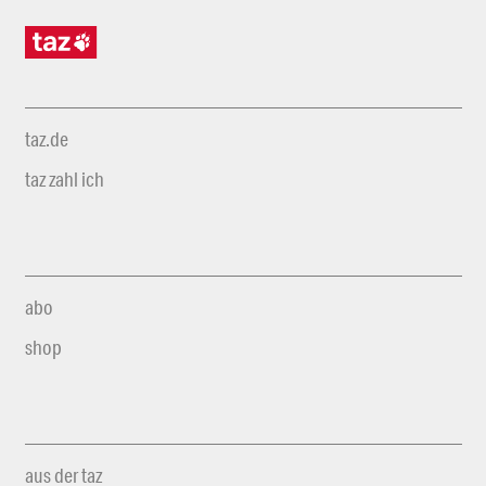
taz.de
taz zahl ich
abo
shop
aus der taz