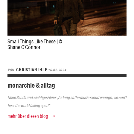
Small Things Like These | ©
Shane O’Connor
CHRISTIAN IHLE
VON
16.02.2024
monarchie & alltag
Neue Bands und wichtige Filme: „As long as the music’s loud enough, we won’t
hear the world falling apart“.
mehr über diesen blog