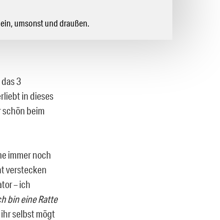
allein, umsonst und draußen.
 das 3
liebt in dieses
r schön beim
ame immer noch
t verstecken
tor – ich
ch bin eine Ratte
 ihr selbst mögt