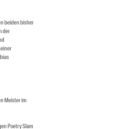
n beiden bisher
m der
end
seiner
bias
en Meister im
gen Poetry Slam