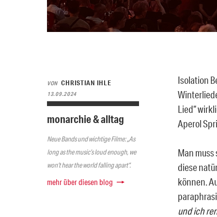
Isolation 
CHRISTIAN IHLE
VON
Winterlied
13.09.2024
Lied“ wirk
monarchie & alltag
Aperol Spri
Neue Bands und wichtige Filme: „As
Man muss s
long as the music’s loud enough, we
won’t hear the world falling apart“.
diese natü
können. Au
mehr über diesen blog
paraphrasie
und ich re