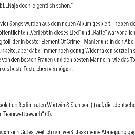
bi: „Naja doch, eigentlich schon.“
vier Songs wurden aus dem neuen Album gespielt – neben de
öffentlichten „Verliebt in dieses Lied“ und „Ratte“ war vor alle
 toll, der in bester Element Of Crime – Manier uns in den Ab
nkelte, aber dabei immer noch genug Widerhaken setzte in 
 von den besten Frauen und den besten Männern, wie das To
kes beste Texte eben vermögen.
Isolation Berlin traten Wortwin & Slamson (!) auf, die „deutsch
m Teamwettbewerb“ (!!).
auch sein Gutes, weil ich nun weiß, dass meine Abneigung ge