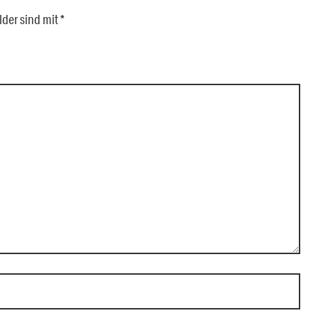
lder sind mit
*