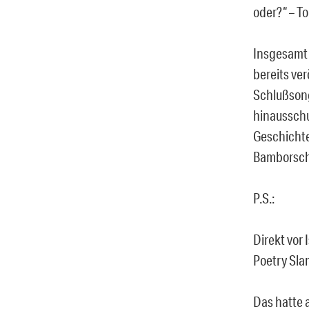
oder?“ – To
Insgesamt 
bereits ver
Schlußsong
hinausschu
Geschichte
Bamborsch
P.S.:
Direkt vor 
Poetry Sla
Das hatte 