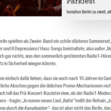
Parkfest
Isolation Berlin zu zweit, 
Berlin spielten als Zweier-Band ein schön düsteres Sommerset,
er und 8 Depressions/ Hass-Songs beinhaltete, also außer „Ver
lich gar nichts, was den sommerlich gestimmten Radio1-Höre
tz in Sicherheit wiegen könnte.
ie einfach dafür lieben, dass sie auch nach 10 Jahren im G
rliche Abscheu gegen die üblichen Promo-Mechanismen nich
ch toll das Prä-Konzert-Kurzinterview, als der Radio1-Modera
re – fragte: „In eurem neuen Lied „Ratte“ heißt der Refrain
„I
nne durch die Kanalisation“
– das ist aber nicht das Berlin, das