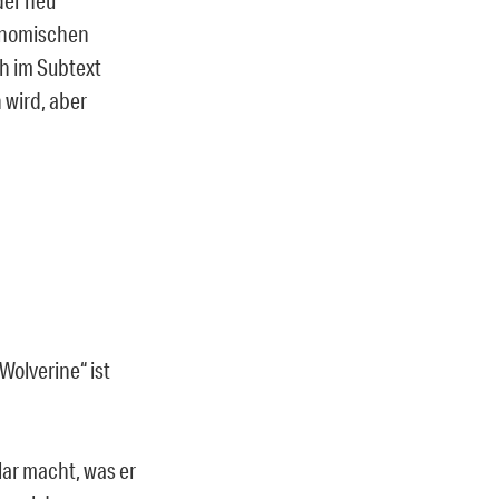
onomischen
h im Subtext
wird, aber
Wolverine“ ist
lar macht, was er