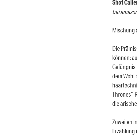
Shot Calle
bei amazo
Mischung a
Die Prämis
können: au
Gefängnis l
dem Wohl d
haartechni
Thrones“-R
die arische
Zuweilen i
Erzählung 