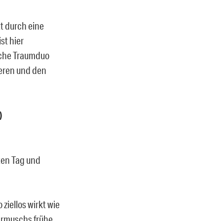
tt durch eine
st hier
iche Traumduo
ieren und den
)
bten Tag und
ziellos wirkt wie
Jarmuschs frühe