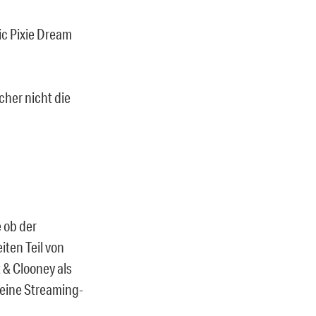
ic Pixie Dream
cher nicht die
 ob der
ten Teil von
 & Clooney als
seine Streaming-