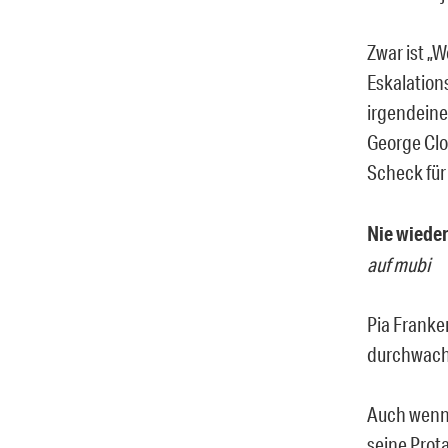
Zwar ist „W
Eskalation
irgendeine
George Clo
Scheck fü
Nie wieder
auf mubi
Pia Franken
durchwacht
Auch wenn d
seine Prot