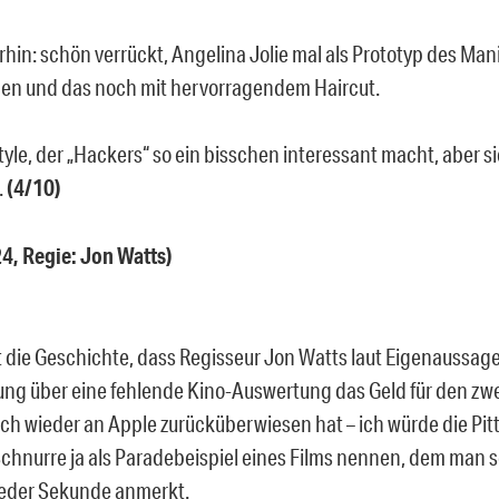
hin: schön verrückt, Angelina Jolie mal als Prototyp des Man
ehen und das noch mit hervorragendem Haircut.
Style, der „Hackers“ so ein bisschen interessant macht, aber si
.
(4/10)
4, Regie: Jon Watts)
t die Geschichte, dass Regisseur Jon Watts laut Eigenaussage
ng über eine fehlende Kino-Auswertung das Geld für den zwei
ich wieder an Apple zurücküberwiesen hat – ich würde die Pitt
Schnurre ja als Paradebeispiel eines Films nennen, dem man 
jeder Sekunde anmerkt.