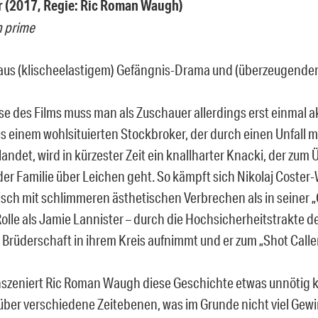
r (2017, Regie: Ric Roman Waugh)
n prime
us (klischeelastigem) Gefängnis-Drama und (überzeugendem)
se des Films muss man als Zuschauer allerdings erst einmal a
s einem wohlsituierten Stockbroker, der durch einen Unfall m
andet, wird in kürzester Zeit ein knallharter Knacki, der zum
er Familie über Leichen geht. So kämpft sich Nikolaj Coster
sch mit schlimmeren ästhetischen Verbrechen als in seiner 
olle als Jamie Lannister – durch die Hochsicherheitstrakte de
 Brüderschaft in ihrem Kreis aufnimmt und er zum „Shot Caller
nszeniert Ric Roman Waugh diese Geschichte etwas unnötig k
über verschiedene Zeitebenen, was im Grunde nicht viel Gewi