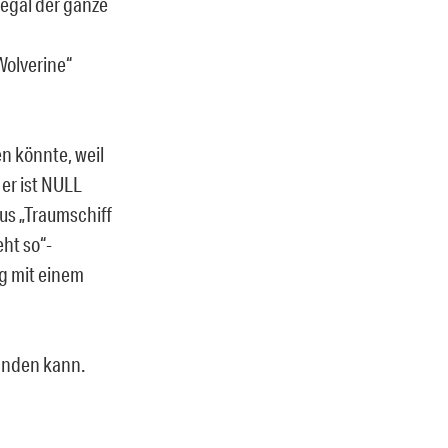
ßegal der ganze
Wolverine“
en könnte, weil
 er ist NULL
aus „Traumschiff
ht so“-
ig mit einem
finden kann.