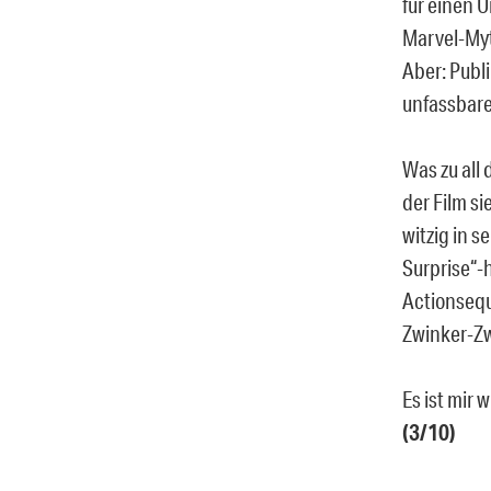
für einen 
Marvel-Myt
Aber: Publ
unfassbare
Was zu all 
der Film si
witzig in 
Surprise“-
Actionsequ
Zwinker-Zw
Es ist mir 
(3/10)