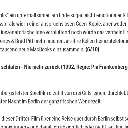
olfs“ ein unterhaltsamer, am Ende sogar leicht emotionaler Ri
sspirale wie in einer anspruchslosen Coen-Kopie, aber weder i
 inszenatorische Idee verblüffend noch würde das vermeintl
oney & Brad Pitt mehr machen, als ihre Rollen heimzutelefon
r tausend neue MacBooks einzusammeln.
(6/10)
 schlafen – Nie mehr zurück (1992, Regie: Pia Frankenberg
bergs letzter Spielfilm erzählt von drei Girls, einem durchle
er Nacht im Berlin der ganz frischen Wendezeit.
ieser Drifter-Film über eine Reise quer durch Berlin selbst so 
agonistinnen – und damit, ob absichtlich oder nicht, an Jim 