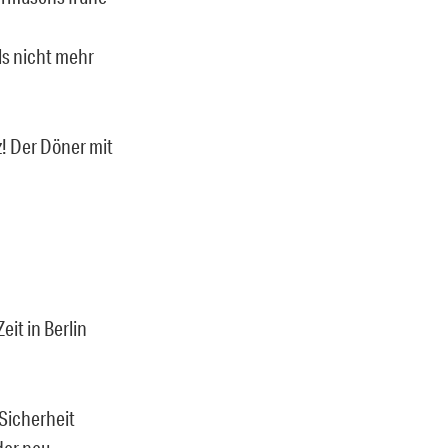
ls nicht mehr
! Der Döner mit
it in Berlin
 Sicherheit
der neu