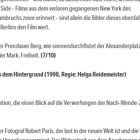
 Side – Filme aus dem verloren gegangenen New York des
bruchs zuvor erinnert – sind allein die Bilder dieses ebenfal
Berlins den Film wert.
er Prenzlauer Berg, wie sonnendurchflutet der Alexanderplatz
ier Mark, Freiheit.
(7/10)
s dem Hintergrund (1998, Regie: Helga Reidemeister)
ion, die einen Blick auf die Verwerfungen der Nach-Wende-Ze
er Fotograf Robert Paris, der lost in der neuen Welt ist und die
en Umgebung vermisst. Der Widerstreit aus dem Anerkennen 