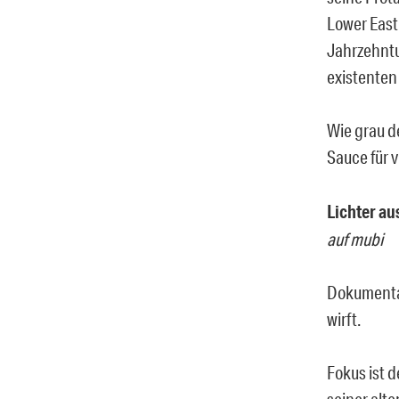
Lower East
Jahrzehntum
existenten 
Wie grau d
Sauce für v
Lichter au
auf mubi
Dokumentat
wirft.
Fokus ist d
seiner alt