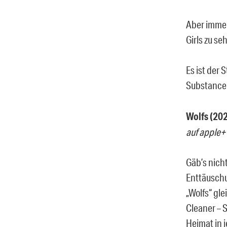
Aber immer
Girls zu s
Es ist der 
Substance
Wolfs (202
auf apple+
Gäb’s nich
Enttäuschu
„Wolfs“ gle
Cleaner – 
Heimat in 