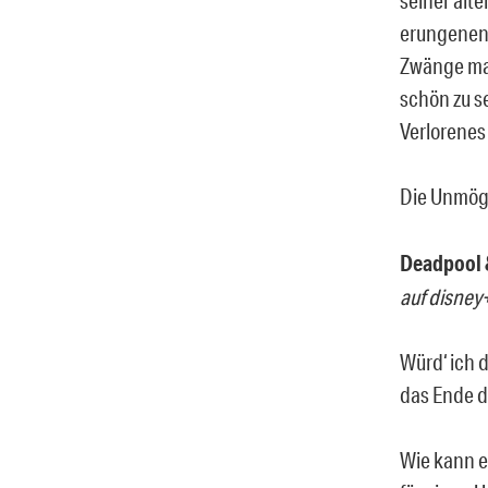
erungenen
Zwänge mac
schön zu s
Verlorenes
Die Unmögl
Deadpool 
auf disney
Würd‘ ich d
das Ende d
Wie kann ei