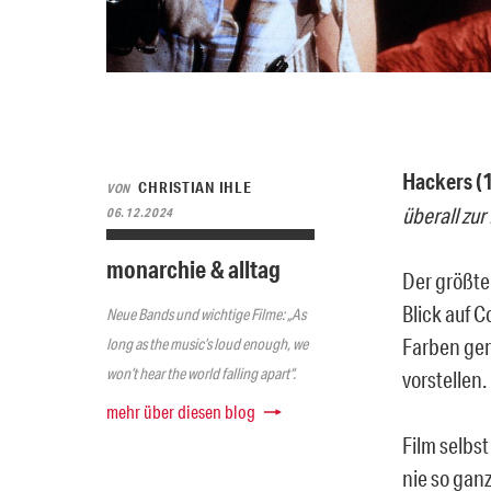
Hackers (1
CHRISTIAN IHLE
VON
überall zur
06.12.2024
monarchie & alltag
Der größte
Blick auf 
Neue Bands und wichtige Filme: „As
Farben ger
long as the music’s loud enough, we
won’t hear the world falling apart“.
vorstellen.
mehr über diesen blog
Film selbst
nie so ganz