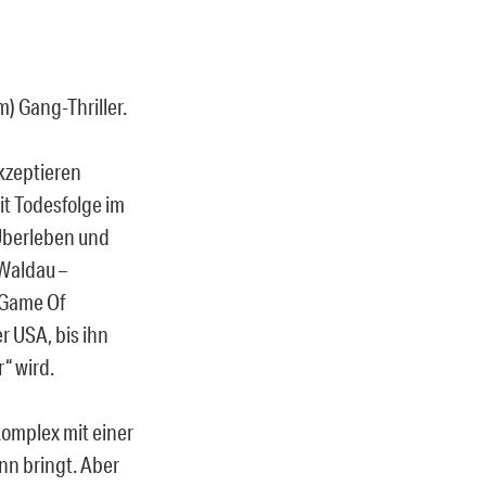
 Gang-Thriller.
kzeptieren
it Todesfolge im
 Überleben und
-Waldau –
„Game Of
r USA, bis ihn
“ wird.
omplex mit einer
nn bringt. Aber