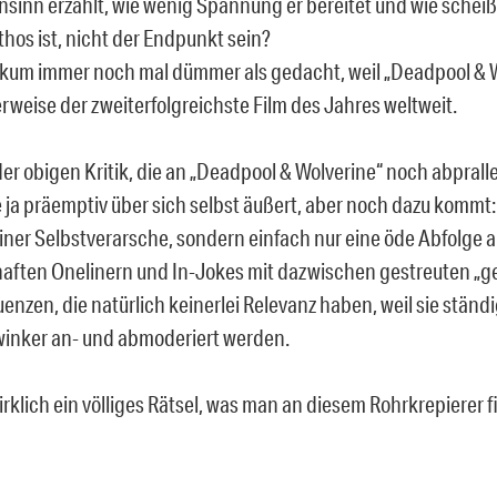
Unsinn erzählt, wie wenig Spannung er bereitet und wie schei
hos ist, nicht der Endpunkt sein?
ikum immer noch mal dümmer als gedacht, weil „Deadpool & 
rweise der zweiterfolgreichste Film des Jahres weltweit.
der obigen Kritik, die an „Deadpool & Wolverine“ noch abprall
e ja präemptiv über sich selbst äußert, aber noch dazu kommt:
seiner Selbstverarsche, sondern einfach nur eine öde Abfolge 
haften Onelinern und In-Jokes mit dazwischen gestreuten „ge
enzen, die natürlich keinerlei Relevanz haben, weil sie ständ
inker an- und abmoderiert werden.
wirklich ein völliges Rätsel, was man an diesem Rohrkrepierer 