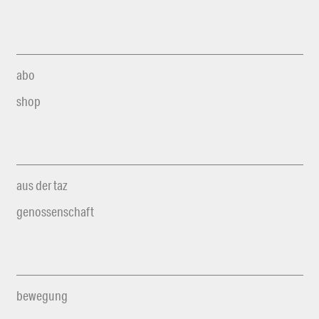
abo
shop
aus der taz
genossenschaft
bewegung