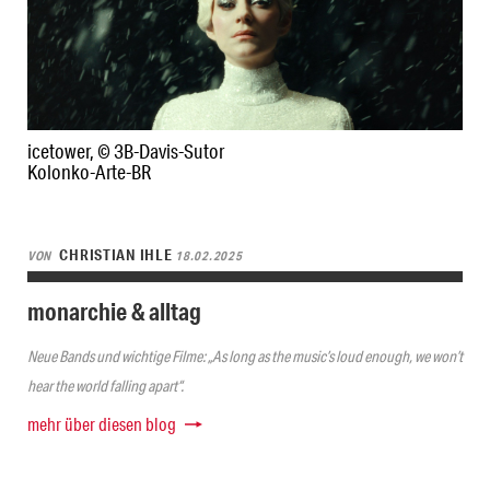
icetower, © 3B-Davis-Sutor
Kolonko-Arte-BR
CHRISTIAN IHLE
VON
18.02.2025
monarchie & alltag
Neue Bands und wichtige Filme: „As long as the music’s loud enough, we won’t
hear the world falling apart“.
mehr über diesen blog