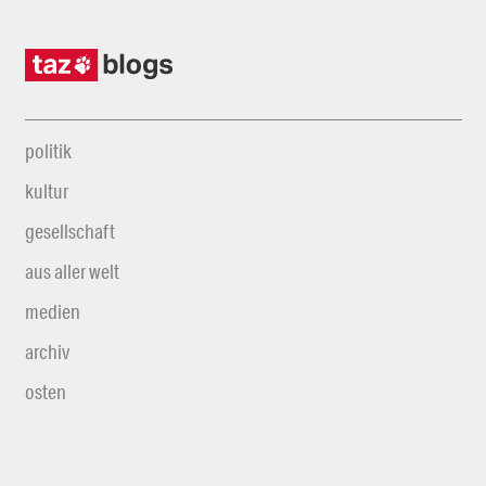
politik
kultur
gesellschaft
aus aller welt
medien
archiv
osten