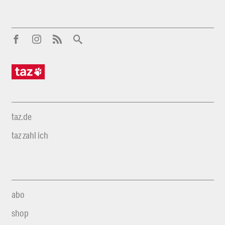
taz.de
taz zahl ich
abo
shop