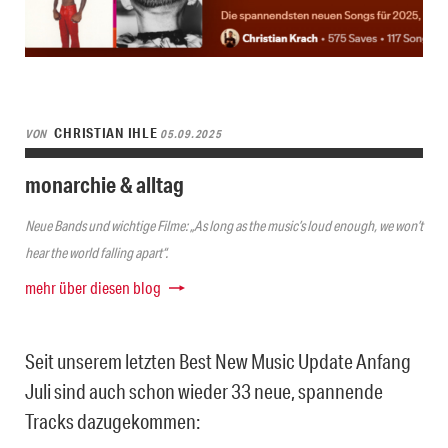
CHRISTIAN IHLE
VON
05.09.2025
monarchie & alltag
Neue Bands und wichtige Filme: „As long as the music’s loud enough, we won’t
hear the world falling apart“.
mehr über diesen blog
Seit unserem letzten Best New Music Update Anfang
Juli sind auch schon wieder 33 neue, spannende
Tracks dazugekommen: