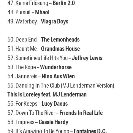
47. Keine Erlösung –
Berlin 2.0
48. Pursuit –
Mhaol
49. Waterboy –
Viagra Boys
50. Deep End –
The Lemonheads
51. Haunt Me –
Grandmas House
52. Sometimes Life Hits You –
Jeffrey Lewis
53. The Rope –
Wunderhorse
54. Jännereis –
Nino Aus Wien
55. Dancing In The Club (MJ Lenderman Version) –
This Is Loreley feat. MJ Lenderman
56. For Keeps –
Lucy Dacus
57. Down To The River –
Friends In Real Life
58. Empress –
Cassia Hardy
59. It’s Amazing To Be Young –
Fontaines D.C.