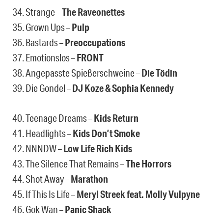
34. Strange –
The Raveonettes
35. Grown Ups –
Pulp
36. Bastards –
Preoccupations
37. Emotionslos –
FRONT
38. Angepasste Spießerschweine –
Die Tödin
39. Die Gondel –
DJ Koze & Sophia Kennedy
40. Teenage Dreams –
Kids Return
41. Headlights –
Kids Don’t Smoke
42. NNNDW –
Low Life Rich Kids
43. The Silence That Remains –
The Horrors
44. Shot Away –
Marathon
45. If This Is Life –
Meryl Streek feat. Molly Vulpyne
46. Gok Wan –
Panic Shack