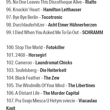
95. No One Leaves This Discotheque Alive –
Rialto
96. Knockin‘ Heart –
Hamilton Leithauser
97. Bye Bye Berlin –
Tocotronic
98. Durchlauferhitzer –
Acht Eimer Hühnerherzen
99. I Died When You Asked Me To Go Out –
SCHRAMM
100. Stop The World –
Fotokiller
101. 2468 –
Horsegirl
102. Cameron –
Laundromat Chicks
103. Teufelsberg –
Die Heiterkeit
104. Black Feather –
The Zew
105. The Windmills Of Your Mind –
The Libertines
106. A Distant Life –
The Murder Capital
107. Pra Svajo Miesca U Hetym sviecie –
Viacaslau
Kmit