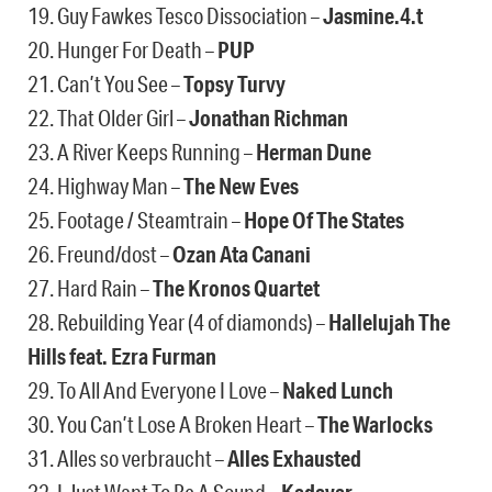
19. Guy Fawkes Tesco Dissociation –
Jasmine.4.t
20. Hunger For Death –
PUP
21. Can’t You See –
Topsy Turvy
22. That Older Girl –
Jonathan Richman
23. A River Keeps Running –
Herman Dune
24. Highway Man –
The New Eves
25. Footage / Steamtrain –
Hope Of The States
26. Freund/dost –
Ozan Ata Canani
27. Hard Rain –
The Kronos Quartet
28. Rebuilding Year (4 of diamonds) –
Hallelujah The
Hills feat. Ezra Furman
29. To All And Everyone I Love –
Naked Lunch
30. You Can’t Lose A Broken Heart –
The Warlocks
31. Alles so verbraucht –
Alles Exhausted