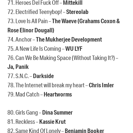
71. Heroes Del Fuck Off –
Mittekill
72. Electrified Teenybop! –
Stereolab
73. Love Is All Pain –
The Waeve (Grahams Coxon &
Rose Elinor Dougall)
74. Anchor –
The Mukherjee Development
75. A New Life Is Coming –
WU LYF
76. Can We Be Making Space (Without Taking It?) –
Ja, Panik
77. S.N.C. –
Darkside
78. The Internet will break my heart –
Chris Imler
79. Mad Catch –
Heartworms
80. Girls Gang –
Dina Summer
81. Reckless –
Kassie Krut
82. Same Kind Of Lonely –
Benjamin Booker