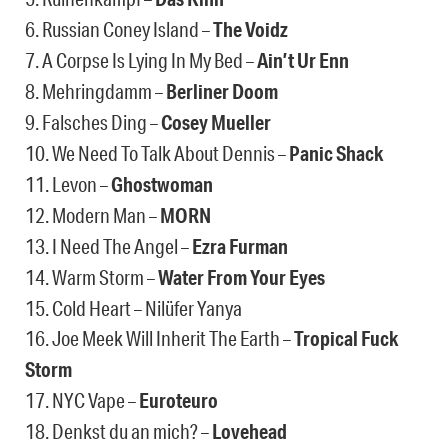
6. Russian Coney Island –
The Voidz
7. A Corpse Is Lying In My Bed –
Ain’t Ur Enn
8. Mehringdamm –
Berliner Doom
9. Falsches Ding –
Cosey Mueller
10. We Need To Talk About Dennis –
Panic Shack
11. Levon –
Ghostwoman
12. Modern Man –
MORN
13. I Need The Angel –
Ezra Furman
14. Warm Storm –
Water From Your Eyes
15. Cold Heart – Nilüfer Yanya
16. Joe Meek Will Inherit The Earth –
Tropical Fuck
Storm
17. NYC Vape –
Euroteuro
18. Denkst du an mich? –
Lovehead