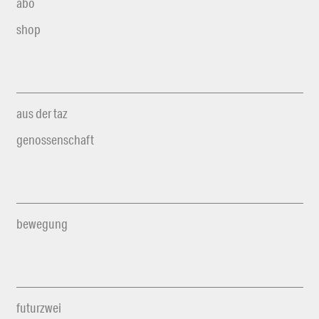
abo
shop
aus der taz
genossenschaft
bewegung
futurzwei