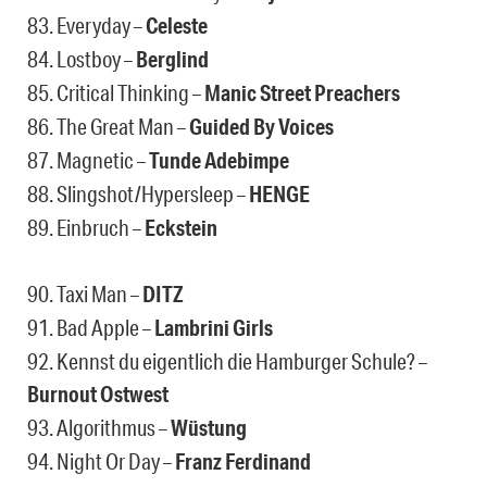
83. Everyday –
Celeste
84. Lostboy –
Berglind
85. Critical Thinking –
Manic Street Preachers
86. The Great Man –
Guided By Voices
87. Magnetic –
Tunde Adebimpe
88. Slingshot/Hypersleep –
HENGE
89. Einbruch –
Eckstein
90. Taxi Man –
DITZ
91. Bad Apple –
Lambrini Girls
92. Kennst du eigentlich die Hamburger Schule? –
Burnout Ostwest
93. Algorithmus –
Wüstung
94. Night Or Day –
Franz Ferdinand