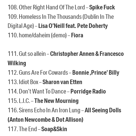
108. Other Right Hand Of The Lord –
Spike Fuck
109. Homeless In The Thousands (Dublin In The
Digital Age) –
Lisa O’Neill feat. Pete Doherty
110. home/daheim (demo) –
Fiora
111. Gut so allein –
Christopher Annen & Francesco
Wilking
112. Guns Are For Cowards –
Bonnie ‚Prince‘ Billy
113. Idiot Box –
Sharon van Etten
114. Don’t Want To Dance –
Porridge Radio
115. L.I.C. –
The New Mourning
116. Sirens Echo In An Iron Lung –
All Seeing Dolls
(Anton Newcombe & Dot Allison)
117. The End –
Soap&Skin