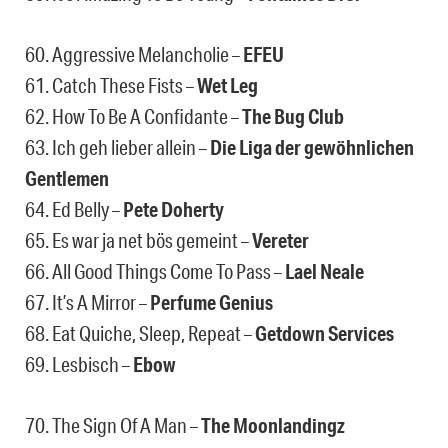
60. Aggressive Melancholie –
EFEU
61. Catch These Fists –
Wet Leg
62. How To Be A Confidante –
The Bug Club
63. Ich geh lieber allein –
Die Liga der gewöhnlichen
Gentlemen
64. Ed Belly –
Pete Doherty
65. Es war ja net bös gemeint –
Vereter
66. All Good Things Come To Pass –
Lael Neale
67. It’s A Mirror –
Perfume Genius
68. Eat Quiche, Sleep, Repeat –
Getdown Services
69. Lesbisch –
Ebow
70. The Sign Of A Man –
The Moonlandingz