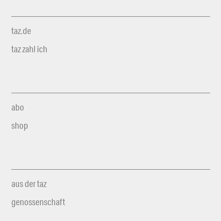
taz.de
taz zahl ich
abo
shop
aus der taz
genossenschaft