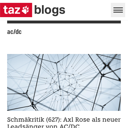
ac/dc
Schmäkritik (627): Axl Rose als neuer
Leadsänger von AC/DC