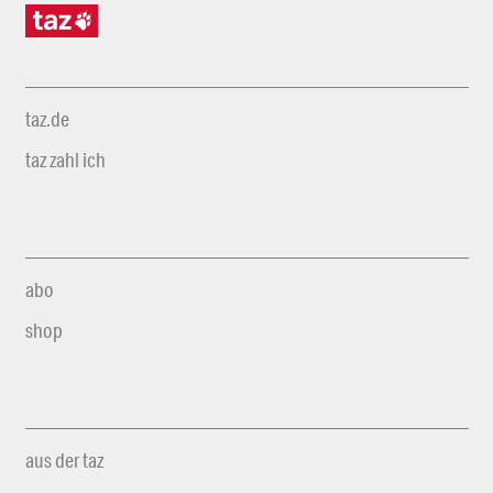
taz.de
taz zahl ich
abo
shop
aus der taz