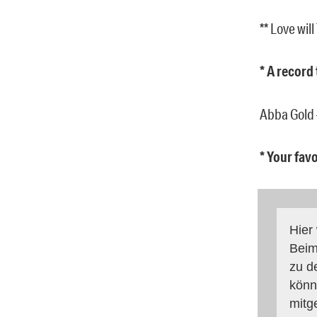
** Love wil
* A record
Abba Gold
* Your fav
Hier
Beim
zu d
könn
mitg