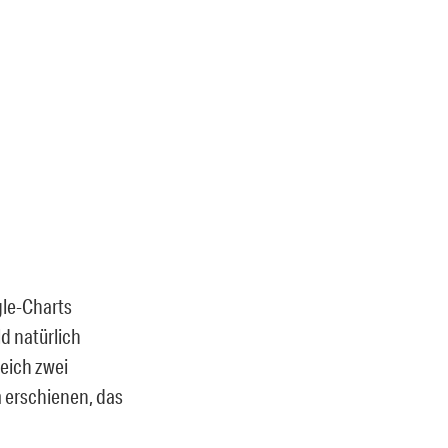
gle-Charts
d natürlich
eich zwei
 erschienen, das