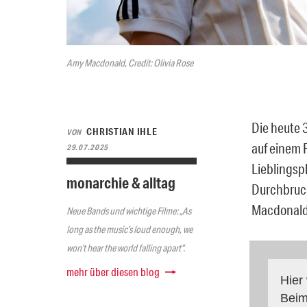
Amy Macdonald, Credit: Olivia Rose
Die heute 
CHRISTIAN IHLE
VON
auf einem 
29.07.2025
Lieblingsp
monarchie & alltag
Durchbruch
Macdonald 
Neue Bands und wichtige Filme: „As
long as the music’s loud enough, we
won’t hear the world falling apart“.
mehr über diesen blog
Hier
Beim