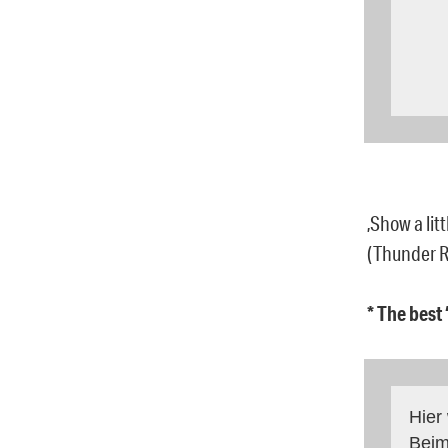
‚Show a litt
(Thunder R
* The best
Hier
Beim