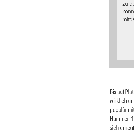
zu d
könn
mitg
Bis auf Pla
wirklich u
populär mi
Nummer-1-A
sich erneut