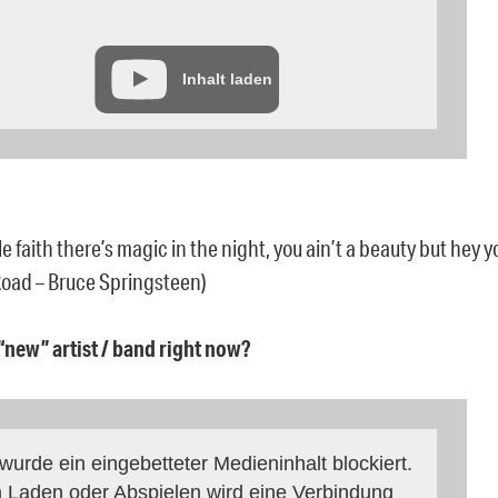
Inhalt laden
le faith there’s magic in the night, you ain’t a beauty but hey you
oad – Bruce Springsteen)
 “new” artist / band right now?
 wurde ein eingebetteter Medieninhalt blockiert.
 Laden oder Abspielen wird eine Verbindung