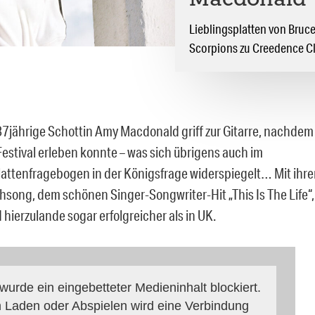
Macdonald
Lieblingsplatten von Bruce
Scorpions zu Creedence Cle
37jährige Schottin Amy Macdonald griff zur Gitarre, nachdem s
Festival erleben konnte – was sich übrigens auch im
lattenfragebogen in der Königsfrage widerspiegelt… Mit ihr
song, dem schönen Singer-Songwriter-Hit „This Is The Life“
hierzulande sogar erfolgreicher als in UK.
 wurde ein eingebetteter Medieninhalt blockiert.
 Laden oder Abspielen wird eine Verbindung