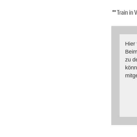
** Train in
Hier
Beim
zu d
könn
mitg