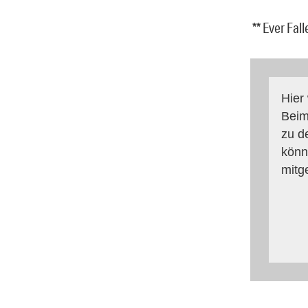
** Ever Fal
Hier
Beim
zu d
könn
mitg