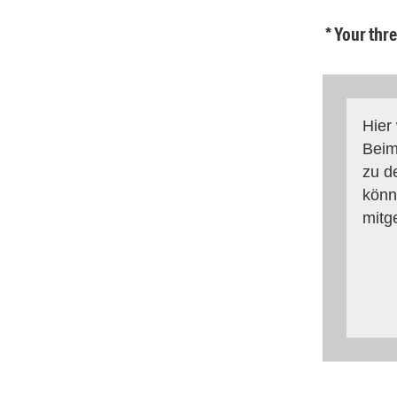
* Your thr
Hier
Beim
zu d
könn
mitg