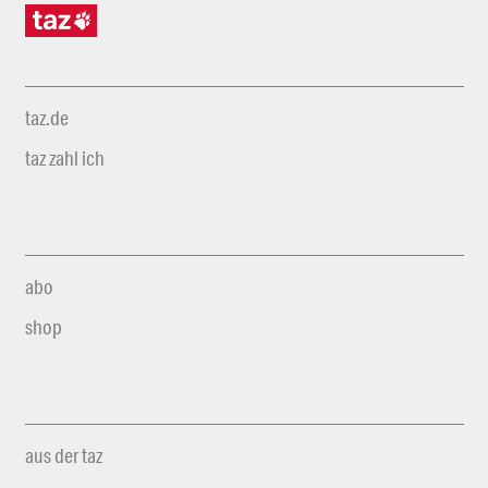
taz.de
taz zahl ich
abo
shop
aus der taz