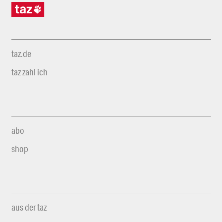
taz.de
taz zahl ich
abo
shop
aus der taz