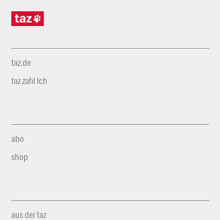
taz.de
taz zahl ich
abo
shop
aus der taz