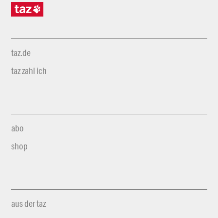
taz.de
taz zahl ich
abo
shop
aus der taz