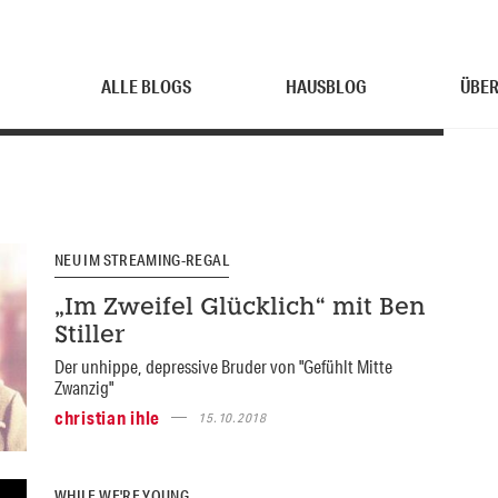
ALLE BLOGS
HAUSBLOG
ÜBER
NEU IM STREAMING-REGAL
„Im Zweifel Glücklich“ mit Ben
Stiller
Der unhippe, depressive Bruder von "Gefühlt Mitte
Zwanzig"
christian ihle
15.10.2018
WHILE WE'RE YOUNG...