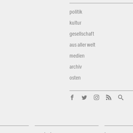
politik
kultur
gesellschaft
aus aller welt
medien
archiv
osten