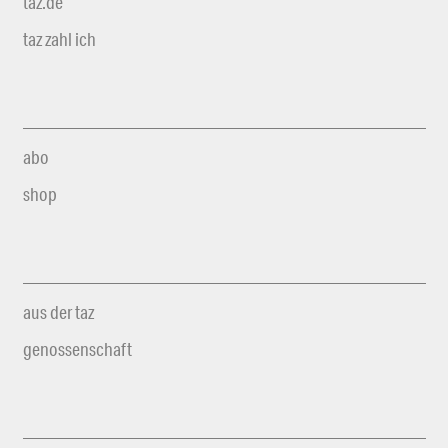
taz.de
taz zahl ich
abo
shop
aus der taz
genossenschaft