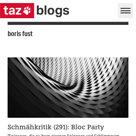
boris fust
Schmähkritik (291): Bloc Party
"Epigonen, die zu ihren eigenen Epigonen und Schlimmerem