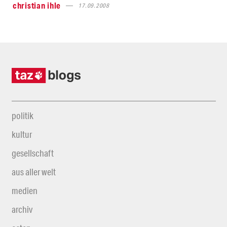
christian ihle
17.09.2008
politik
kultur
gesellschaft
aus aller welt
medien
archiv