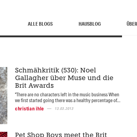
ALLE BLOGS
HAUSBLOG
ÜBER
Schmähkritik (530): Noel
Gallagher über Muse und die
Brit Awards
"There are no characters left in the music business When
we first started going there was a healthy percentage of...
christian ihle
13.03.2013
Pet Shop Boys meet the Brit