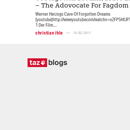
– The Adovocate For Fagdom
Werner Herzogs Cave Of Forgotten Dreams
[youtube]http://wwwyoutubecom/watchv=oZFP5HfJPT
1 Der Film...
christian ihle
15.02.2011