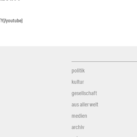
Y[/youtube]
politik
kultur
gesellschaft
aus aller welt
medien
archiv