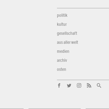
politik
kultur
gesellschaft
aus aller welt
medien
archiv
osten