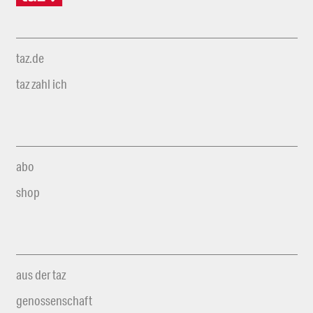
taz.de
taz zahl ich
abo
shop
aus der taz
genossenschaft