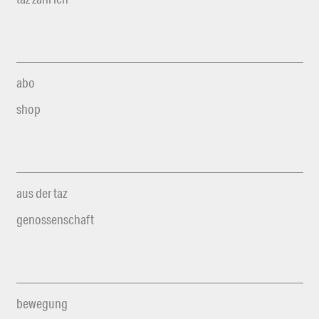
abo
shop
aus der taz
genossenschaft
bewegung