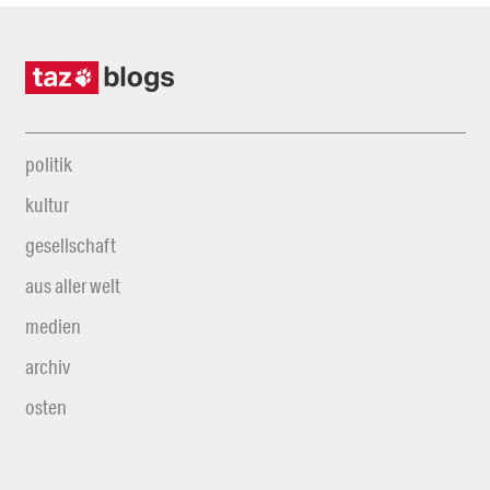
politik
kultur
gesellschaft
aus aller welt
medien
archiv
osten