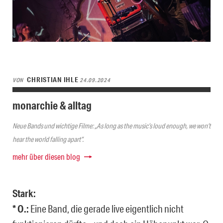
CHRISTIAN IHLE
VON
24.09.2024
monarchie & alltag
Neue Bands und wichtige Filme: „As long as the music’s loud enough, we won’t
hear the world falling apart“.
mehr über diesen blog
Stark:
* O.:
Eine Band, die gerade live eigentlich nicht