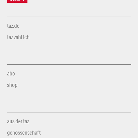
taz.de
taz zahl ich
abo
shop
aus der taz
genossenschaft