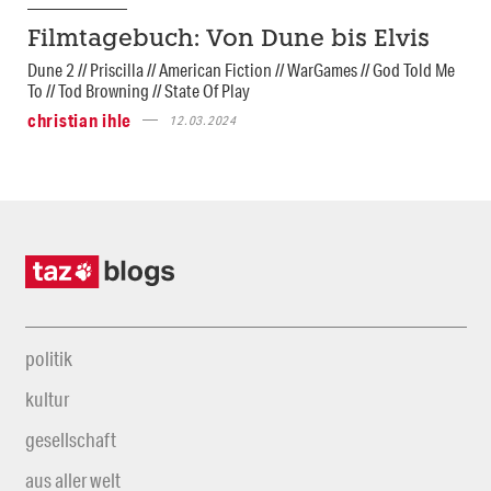
Filmtagebuch: Von Dune bis Elvis
Dune 2 // Priscilla // American Fiction // WarGames // God Told Me
To // Tod Browning // State Of Play
christian ihle
12.03.2024
politik
kultur
gesellschaft
aus aller welt