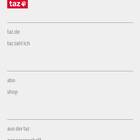
taz.de
taz zahl ich
abo
shop
aus der taz
genossenschaft