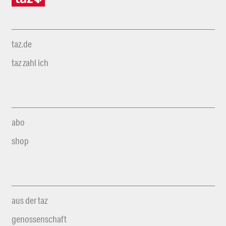
taz.de
taz zahl ich
abo
shop
aus der taz
genossenschaft