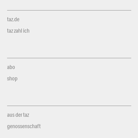
taz.de
taz zahl ich
abo
shop
aus der taz
genossenschaft