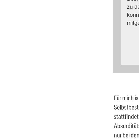
zu d
könn
mitg
Für mich is
Selbstbest
stattfindet
Absurdität
nur bei de