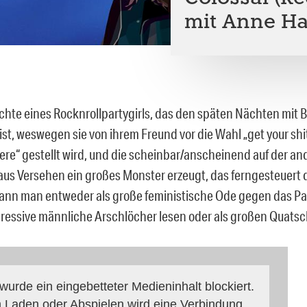
mit Anne H
chte eines Rocknrollpartygirls, das den späten Nächten mit Bi
ist, weswegen sie von ihrem Freund vor die Wahl „get your shi
ere“ gestellt wird, und die scheinbar/anscheinend auf der an
aus Versehen ein großes Monster erzeugt, das ferngesteuert 
 kann man entweder als große feministische Ode gegen das Pa
ressive männliche Arschlöcher lesen oder als großen Quatsc
 wurde ein eingebetteter Medieninhalt blockiert.
 Laden oder Abspielen wird eine Verbindung