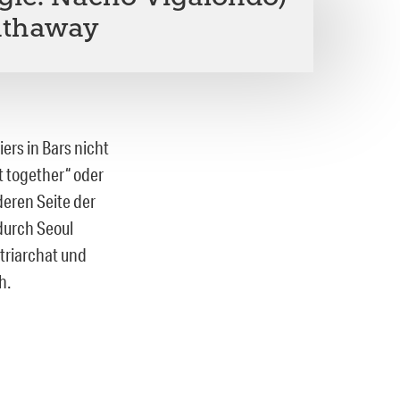
athaway
ers in Bars nicht
t together“ oder
deren Seite der
durch Seoul
triarchat und
h.