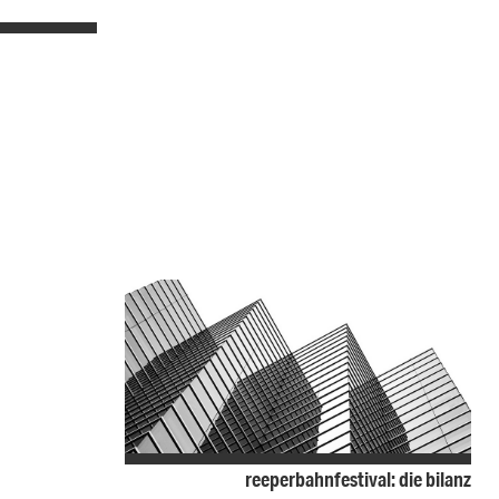
reeperbahnfestival: die bilanz