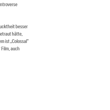
ontroverse
ucktheit besser
etraut hätte,
em ist „Colossal“
 Film, auch