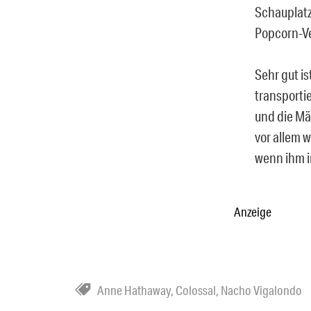
Schauplatz
Popcorn-Ve
Sehr gut i
transportie
und die Män
vor allem w
wenn ihm im
Anzeige
Anne Hathaway
,
Colossal
,
Nacho Vigalondo