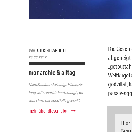
Die Geschi
CHRISTIAN IHLE
VON
abgeneigt 
25.09.2017
„getouttah
monarchie & alltag
Weltkugel 
godzillat,
Neue Bands und wichtige Filme: „As
passiv-agg
long as the music’s loud enough, we
won’t hear the world falling apart“.
mehr über diesen blog
Hier
Beim