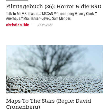
Filmtagebuch (26): Horror & die BRD
Talk To Me // Stillwater // M3GAN // Cronenberg // Larry Clark //
Auerhaus // Mia Hansen-Løve // Sam Mendes
christian ihle
31.07.2023
Maps To The Stars (Regie: David
Cronenberg)