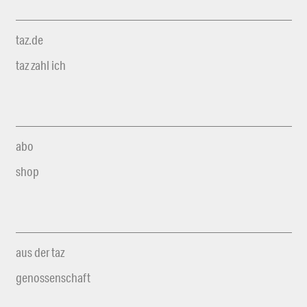
taz.de
taz zahl ich
abo
shop
aus der taz
genossenschaft