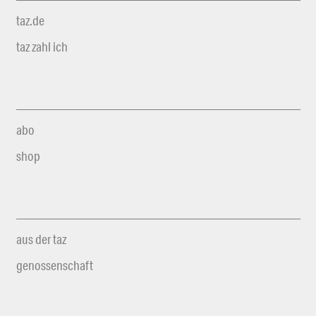
taz.de
taz zahl ich
abo
shop
aus der taz
genossenschaft