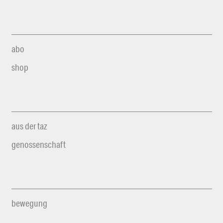
abo
shop
aus der taz
genossenschaft
bewegung