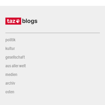
politik
kultur
gesellschaft
aus aller welt
medien
archiv
osten