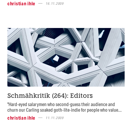
christian ihle
16.11.2009
Schmähkritik (264): Editors
"Hard-eyed salarymen who second-guess their audience and
churn our Carling soaked goth-lite-indie for people who value...
christian ihle
11.11.2009