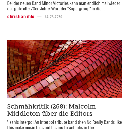
Bei der neuen Band Minor Victories kann man endlich mal wieder
das gute alte 70er-Jahre-Wort der "Supergroup" in die...
christian ihle
12.07.2016
Schmähkritik (268): Malcolm
Middleton über die Editors
"Is this Interpol An Interpol tribute band then No Really Bands like
this make music to avoid having to get jobs in the...