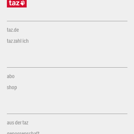
taz.de
taz zahl ich
abo
shop
aus der taz
genossenschaft