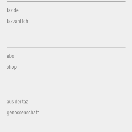
taz.de
taz zahl ich
abo
shop
aus der taz
genossenschaft