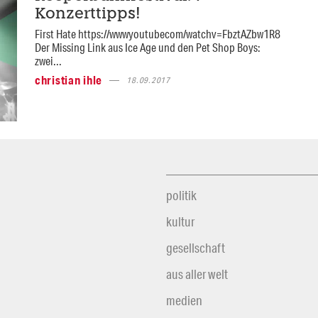
Konzerttipps!
First Hate https://wwwyoutubecom/watchv=FbztAZbw1R8
Der Missing Link aus Ice Age und den Pet Shop Boys:
zwei...
christian ihle
18.09.2017
politik
kultur
gesellschaft
aus aller welt
medien